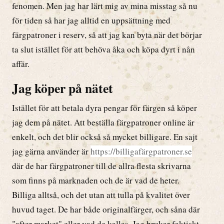
fenomen. Men jag har lärt mig av mina misstag så nu
för tiden så har jag alltid en uppsättning med
färgpatroner i reserv, så att jag kan byta när det börjar
ta slut istället för att behöva åka och köpa dyrt i nån
affär.
Jag köper på nätet
Istället för att betala dyra pengar för färgen så köper
jag dem på nätet. Att beställa färgpatroner online är
enkelt, och det blir också så mycket billigare. En sajt
jag gärna använder är
https://billigafärgpatroner.se
där de har färgpatroner till de allra flesta skrivarna
som finns på marknaden och de är vad de heter.
Billiga alltså, och det utan att tulla på kvalitet över
huvud taget. De har både originalfärger, och såna där
"after market" eller vad de kallas. Jag brukar faktiskt